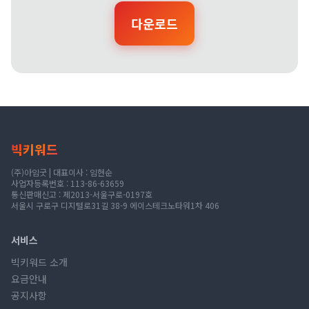
다운로드
빅키워드
(주)아임굿 | 대표이사 : 임현순
사업자등록번호 : 113-86-63659
통신판매신고 : 제2013-서울구로-0197호
서울시 구로구 디지털로31길 38-9 에이스테크노타워1차 406
서비스
빅키워드 소개
요금안내
공지사항