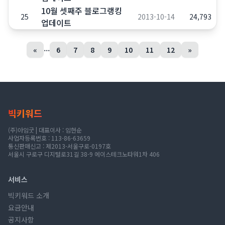
10월 셋째주 블로그랭킹
25
2013-10-14
24,793
업데이트
...
«
6
7
8
9
10
11
12
»
빅키워드
(주)아임굿 | 대표이사 : 임현순
사업자등록번호 : 113-86-63659
통신판매신고 : 제2013-서울구로-0197호
서울시 구로구 디지털로31길 38-9 에이스테크노타워1차 406
서비스
빅키워드 소개
요금안내
공지사항