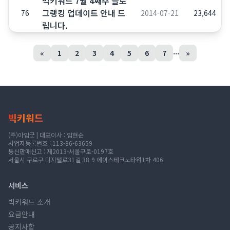
빅키워드 7월 4째주 블로
그랭킹 업데이트 안내 드
76
2014-07-21
23,644
립니다.
...
«
1
2
3
4
5
6
7
»
빅키워드
(주)아임굿 | 대표이사 : 임현순
사업자등록번호 : 113-86-63659
통신판매신고 : 제2013-서울구로-0197호
서울시 구로구 디지털로31길 38-9 에이스테크노타워1차 406
서비스
빅키워드 소개
요금안내
공지사항