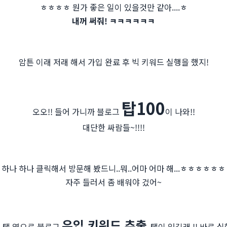
ㅎㅎㅎㅎ 뭔가 좋은 일이 있을것만 같아....ㅎ
내꺼 써줘! ㅋㅋㅋㅋㅋㅋ
암튼 이래 저래 해서 가입 완료 후 빅 키워드 실행을 했지!
탑100
오오!! 들어 가니까 블로그
이 나와!!
대단한 싸람들~!!!!
하나 하나 클릭해서 방문해 봤드니..뭐..어마 어마 해...ㅎㅎㅎㅎㅎㅎ
자주 들러서 좀 배워야 겄어~
유입 키워드 추출
 탭 옆으로 블로그
탭이 있길래 !! 바로 