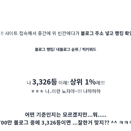
!! 사이트 접속해서 중간에 위 빈칸에다가
블로그 주소 넣고 랭킹 확
블로그 랭킹/ 내블로그 순위 / 빅키워드
3,326등
상위 1%
나
이래!
래!!!
ㅎㅎㅎ 나..이런 뇨자야~!!! 냐하하하
어떤 기준인지는 모르겠지만...뭐.....
700만 블로그 중에 3,326등이면 ...잘한거 맞지?? ^^ ㅋㅋ