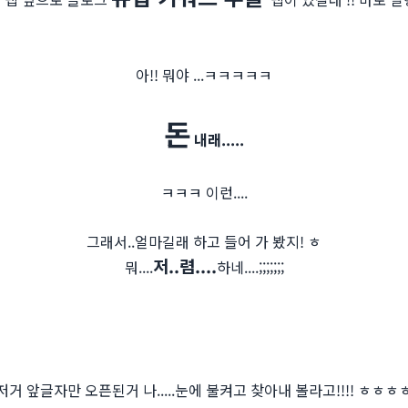
아!! 뭐야 ...ㅋㅋㅋㅋㅋ
돈
내래.....
ㅋㅋㅋ 이런....
그래서..얼마길래 하고 들어 가 봤지! ㅎ
저..렴....
뭐....
하네....;;;;;;;
저거 앞글자만 오픈된거 나.....눈에 불켜고 찾아내 볼라고!!!! ㅎㅎㅎ