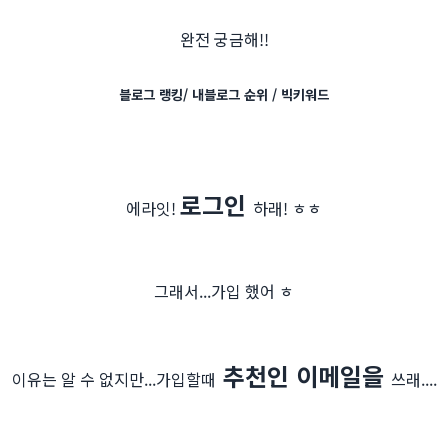
완전 궁금해!!
블로그 랭킹/ 내블로그 순위 / 빅키워드
로그인
에라잇!
하래! ㅎㅎ
그래서...가입 했어 ㅎ
추천인 이메일을
이유는 알 수 없지만...가입할때
쓰래....